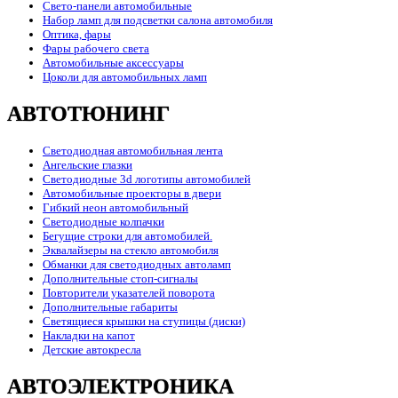
Свето-панели автомобильные
Набор ламп для подсветки салона автомобиля
Оптика, фары
Фары рабочего света
Автомобильные аксессуары
Цоколи для автомобильных ламп
АВТОТЮНИНГ
Светодиодная автомобильная лента
Ангельские глазки
Светодиодные 3d логотипы автомобилей
Автомобильные проекторы в двери
Гибкий неон автомобильный
Светодиодные колпачки
Бегущие строки для автомобилей.
Эквалайзеры на стекло автомобиля
Обманки для светодиодных автоламп
Дополнительные стоп-сигналы
Повторители указателей поворота
Дополнительные габариты
Светящиеся крышки на ступицы (диски)
Накладки на капот
Детские автокресла
АВТОЭЛЕКТРОНИКА