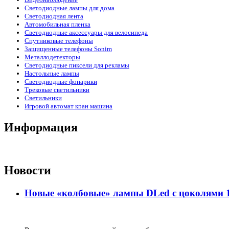
Светодиодные лампы для дома
Светодиодная лента
Автомобильная пленка
Светодиодные аксессуары для велосипеда
Спутниковые телефоны
Защищенные телефоны Sonim
Металлодетекторы
Светодиодные пиксели для рекламы
Настольные лампы
Светодиодные фонарики
Трековые светильники
Светильники
Игровой автомат кран машина
Информация
Новости
Новые «колбовые» лампы DLed с цоколями 11