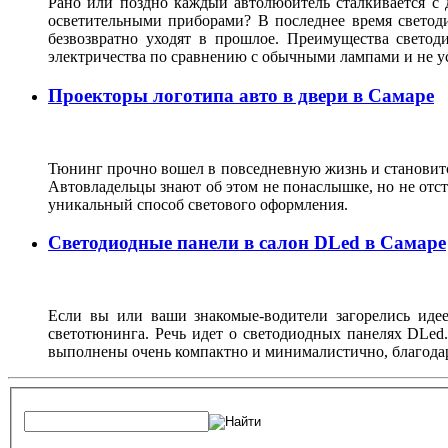
Рано или поздно каждый автолюбитель сталкивается с
осветительными приборами? В последнее время светод
безвозвратно уходят в прошлое. Преимущества светод
электричества по сравнению с обычными лампами и не у
Проекторы логотипа авто в двери в Самаре
Тюнинг прочно вошел в повседневную жизнь и становитс
Автовладельцы знают об этом не понаслышке, но не отст
уникальный способ светового оформления.
Светодиодные панели в салон DLed в Самаре
Если вы или ваши знакомые-водители загорелись иде
светотюнинга. Речь идет о светодиодных панелях DLed
выполнены очень компактно и минималистично, благодар