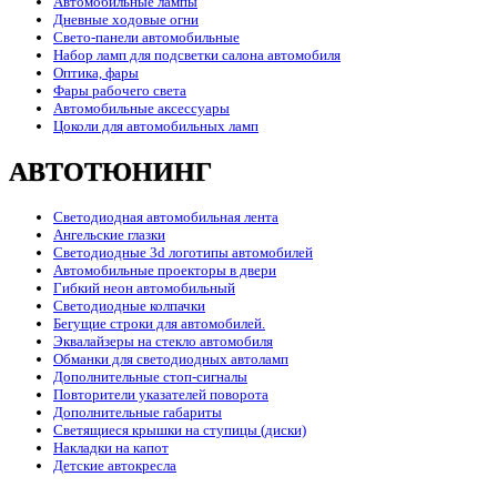
Автомобильные лампы
Дневные ходовые огни
Свето-панели автомобильные
Набор ламп для подсветки салона автомобиля
Оптика, фары
Фары рабочего света
Автомобильные аксессуары
Цоколи для автомобильных ламп
АВТОТЮНИНГ
Светодиодная автомобильная лента
Ангельские глазки
Светодиодные 3d логотипы автомобилей
Автомобильные проекторы в двери
Гибкий неон автомобильный
Светодиодные колпачки
Бегущие строки для автомобилей.
Эквалайзеры на стекло автомобиля
Обманки для светодиодных автоламп
Дополнительные стоп-сигналы
Повторители указателей поворота
Дополнительные габариты
Светящиеся крышки на ступицы (диски)
Накладки на капот
Детские автокресла