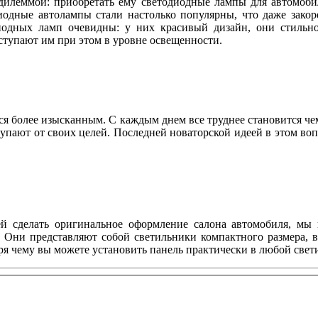
 дилеммой: приобретать ему светодиодные лампы для автомоб
иодные автолампы стали настолько популярны, что даже зако
иодных ламп очевидны: у них красивый дизайн, они стильно
ступают им при этом в уровне освещенности.
я более изысканным. С каждым днем все труднее становится ч
упают от своих целей. Последней новаторской идеей в этом воп
ей сделать оригинальное оформление салона автомобиля, мы 
. Они представляют собой светильники компактного размера, 
я чему вы можете установить панель практически в любой свет