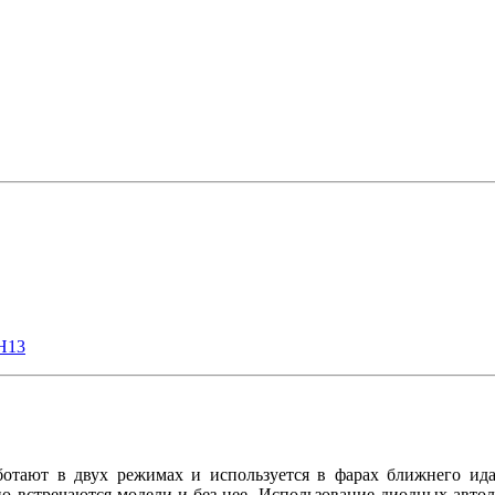
H13
отают в двух режимах и используется в фарах ближнего ида
но встречаются модели и без нее. Использование диодных авто