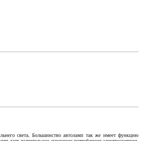
льнего света. Большинство автоламп так же имеет функцию
ламп дает значительное снижение потребления электроэнергии,