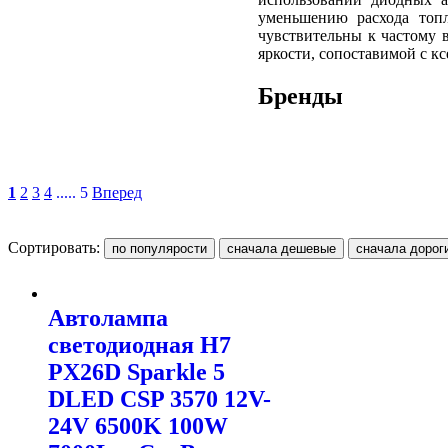
уменьшению расхода топл
чувствительны к частому 
яркости, сопоставимой с к
Бренды
1
2
3
4
..... 5
Вперед
Сортировать:
Автолампа
светодиодная H7
PX26D Sparkle 5
DLED CSP 3570 12V-
24V 6500K 100W