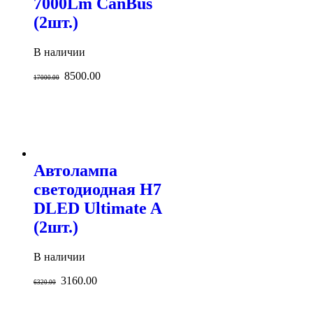
7000Lm CanBus
(2шт.)
В наличии
8500.00
17000.00
Автолампа
светодиодная H7
DLED Ultimate A
(2шт.)
В наличии
3160.00
6320.00