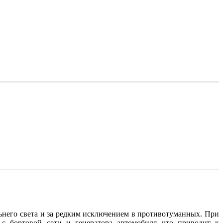
него света и за редким исключением в противотуманных. При
 с бортовой сети и генератора автомобиля что приводит к