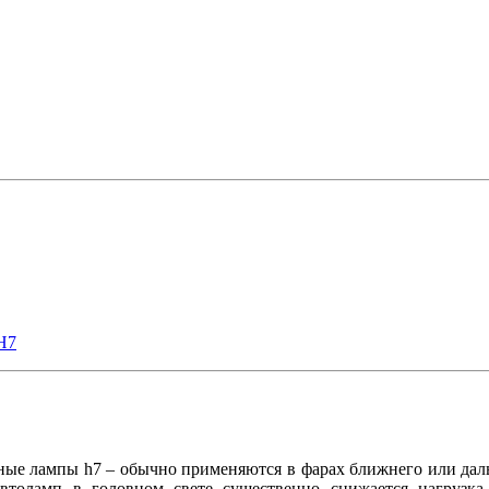
H7
ые лампы h7 – обычно применяются в фарах ближнего или даль
втоламп в головном свете существенно снижается нагрузка