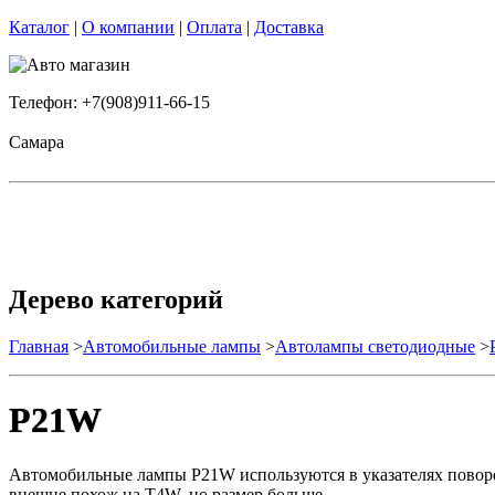
Каталог
|
О компании
|
Оплата
|
Доставка
Телефон: +7(908)911-66-15
Самара
Дерево категорий
Главная
>
Автомобильные лампы
>
Автолампы светодиодные
>
P21W
Автомобильные лампы P21W используются в указателях поворот
внешне похож на T4W, но размер больше.