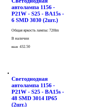
Светодиодная
автолампа 1156 -
P21W - S25 - BA15s -
6 SMD 3030 (2шт.)
Общая яркость лампы: 720lm
В наличии
432.50
865.00
Светодиодная
автолампа 1156 -
P21W - S25 - BA15s -
48 SMD 3014 IP65
(2шт.)