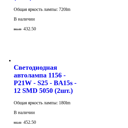
Общая яркость лампы: 720lm
В наличии
432.50
865.00
Светодиодная
автолампа 1156 -
P21W - S25 - BA15s -
12 SMD 5050 (2шт.)
Общая яркость лампы: 180lm
В наличии
452.50
905.00