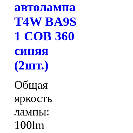
автолампа
T4W BA9S
1 COB 360
синяя
(2шт.)
Общая
яркость
лампы:
100lm