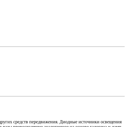
других средств передвижения. Диодные источники освещения
 разы превосходящие аналогичное на основе галогена и ламп