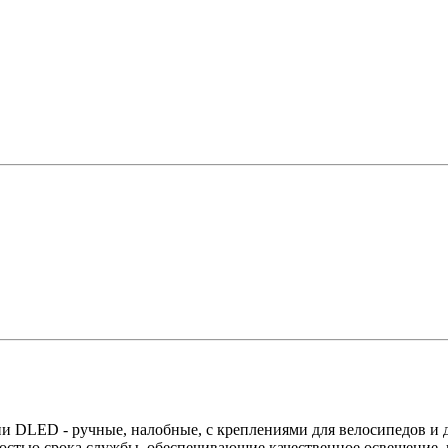
 DLED - ручные, налобные, с креплениями для велосипедов и 
остью срока службы, обеспечивающие качественное освещение, в