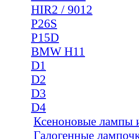
HIR2 / 9012
P26S
P15D
BMW H11
D1
D2
D3
D4
Ксеноновые лампы 
Галогенные лампоч