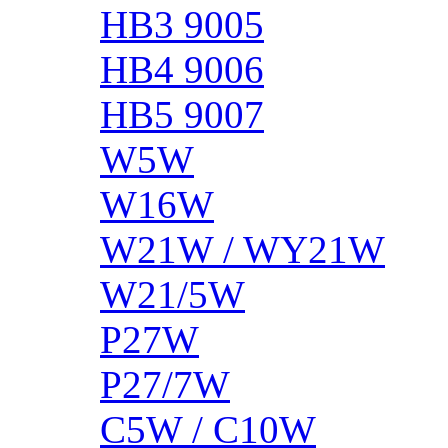
HB3 9005
HB4 9006
HB5 9007
W5W
W16W
W21W / WY21W
W21/5W
P27W
P27/7W
C5W / C10W