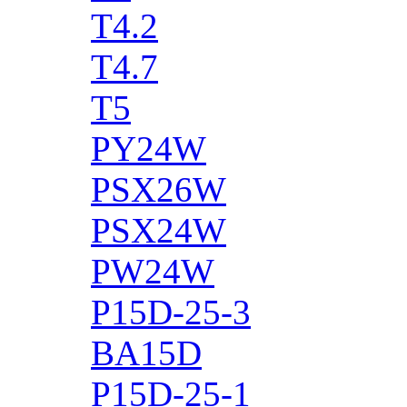
T4.2
T4.7
T5
PY24W
PSX26W
PSX24W
PW24W
P15D-25-3
BA15D
P15D-25-1