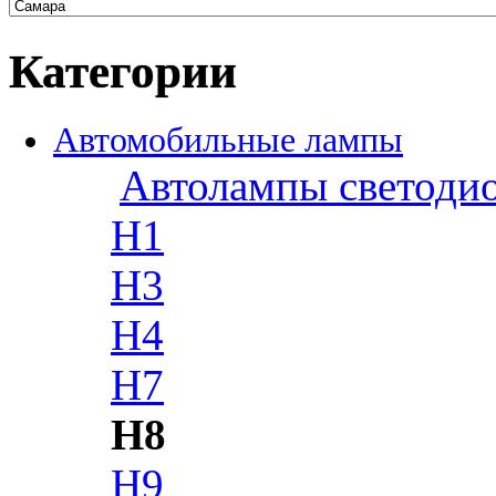
Категории
Автомобильные лампы
Автолампы светоди
H1
H3
H4
H7
H8
H9