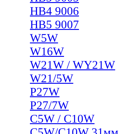
HB4 9006
HB5 9007
W5W
W16W
W21W / WY21W
W21/5W
P27W
P27/7W
C5W / C10W
C5W/C10W 31мм