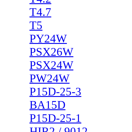
T4.7
T5
PY24W
PSX26W
PSX24W
PW24W
P15D-25-3
BA15D
P15D-25-1
HIR2 / 9012