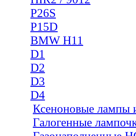
P26S
P15D
BMW H11
D1
D2
D3
D4
Ксеноновые лампы 
Галогенные лампоч
Газонаполненные H