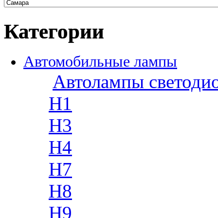
Категории
Автомобильные лампы
Автолампы светоди
H1
H3
H4
H7
H8
H9