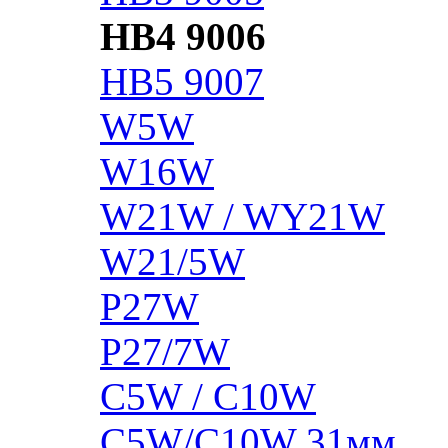
HB4 9006
HB5 9007
W5W
W16W
W21W / WY21W
W21/5W
P27W
P27/7W
C5W / C10W
C5W/C10W 31мм