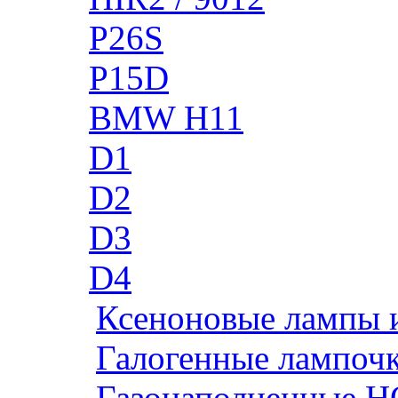
P26S
P15D
BMW H11
D1
D2
D3
D4
Ксеноновые лампы 
Галогенные лампоч
Газонаполненные H