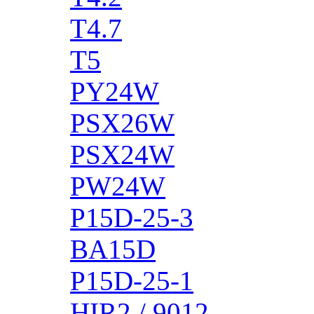
T4.7
T5
PY24W
PSX26W
PSX24W
PW24W
P15D-25-3
BA15D
P15D-25-1
HIR2 / 9012