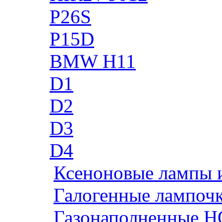
P26S
P15D
BMW H11
D1
D2
D3
D4
Ксеноновые лампы 
Галогенные лампоч
Газонаполненные H