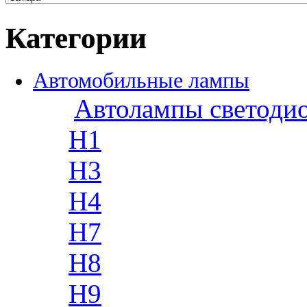
Категории
Автомобильные лампы
Автолампы светоди
H1
H3
H4
H7
H8
H9