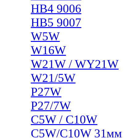
HB4 9006
HB5 9007
W5W
W16W
W21W / WY21W
W21/5W
P27W
P27/7W
C5W / C10W
C5W/C10W 31мм