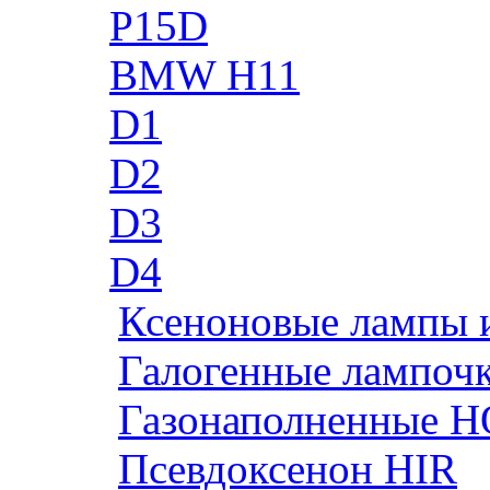
P15D
BMW H11
D1
D2
D3
D4
Ксеноновые лампы 
Галогенные лампоч
Газонаполненные H
Псевдоксенон HIR