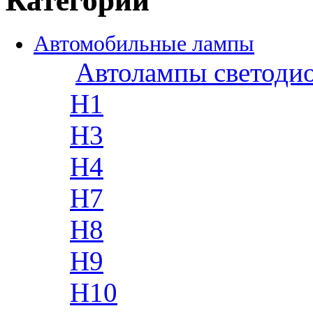
Категории
Автомобильные лампы
Автолампы светоди
H1
H3
H4
H7
H8
H9
H10