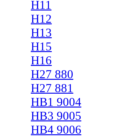
H11
H12
H13
H15
H16
H27 880
H27 881
HB1 9004
HB3 9005
HB4 9006