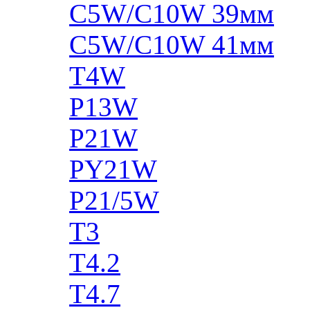
C5W/C10W 39мм
C5W/C10W 41мм
T4W
P13W
P21W
PY21W
P21/5W
T3
T4.2
T4.7