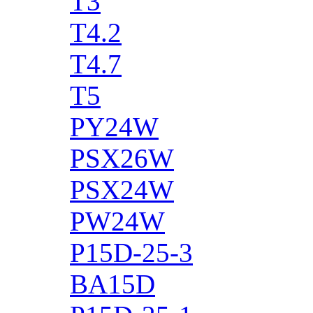
T3
T4.2
T4.7
T5
PY24W
PSX26W
PSX24W
PW24W
P15D-25-3
BA15D