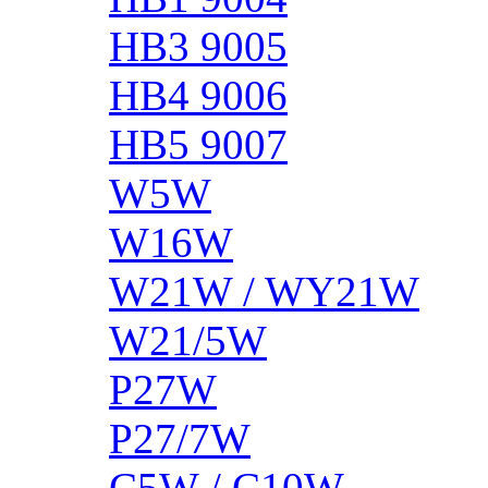
HB3 9005
HB4 9006
HB5 9007
W5W
W16W
W21W / WY21W
W21/5W
P27W
P27/7W
C5W / C10W