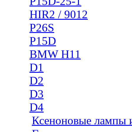
P15D-25-1
HIR2 / 9012
P26S
P15D
BMW H11
D1
D2
D3
D4
Ксеноновые лампы 