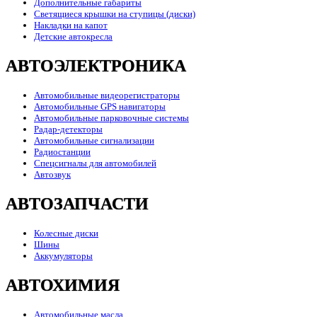
Дополнительные габариты
Светящиеся крышки на ступицы (диски)
Накладки на капот
Детские автокресла
АВТОЭЛЕКТРОНИКА
Автомобильные видеорегистраторы
Автомобильные GPS навигаторы
Автомобильные парковочные системы
Радар-детекторы
Автомобильные сигнализации
Радиостанции
Спецсигналы для автомобилей
Автозвук
АВТОЗАПЧАСТИ
Колесные диски
Шины
Аккумуляторы
АВТОХИМИЯ
Автомобильные масла