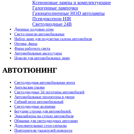
Ксеноновые лампы и комплектующие
Галогенные лампочки
Газонаполненные HOD автолампы
Псевдоксенон HIR
Cветодиодные 24B
Дневные ходовые огни
Свето-панели автомобильные
Набор ламп для подсветки салона автомобиля
Оптика, фары
Фары рабочего света
Автомобильные аксессуары
Цоколи для автомобильных ламп
АВТОТЮНИНГ
Светодиодная автомобильная лента
Ангельские глазки
Светодиодные 3d логотипы автомобилей
Автомобильные проекторы в двери
Гибкий неон автомобильный
Светодиодные колпачки
Бегущие строки для автомобилей.
Эквалайзеры на стекло автомобиля
Обманки для светодиодных автоламп
Дополнительные стоп-сигналы
Повторители указателей поворота