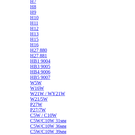
H7
H8
H9
H10
H11
H12
H13
H15
H16
H27 880
H27 881
HB1 9004
HB3 9005
HB4 9006
HB5 9007
W5W
W16W
W21W / WY21W
W21/5W
P27W
P27/7W
C5W / C10W
C5W/C10W 31мм
C5W/C10W 36мм
C5W/C10W 39мм