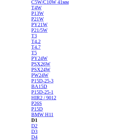
C5W/C10W 41мм
T4W
P13W
P21W
PY21W
P21/5W
T3
T4.2
T4.7
T5
PY24W
PSX26W
PSX24W
PW24W
P15D-25-3
BA15D
P15D-25-1
HIR2 / 9012
P26S
P15D
BMW H11
D1
D2
D3
D4