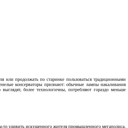
иля или продолжать по старинке пользоваться традиционными
ренелые консерваторы признают: обычные лампы накаливания
 выглядят, более технологичны, потребляют гораздо меньше
ем-то удивить искушенного жителя промышленного мегаполиса.