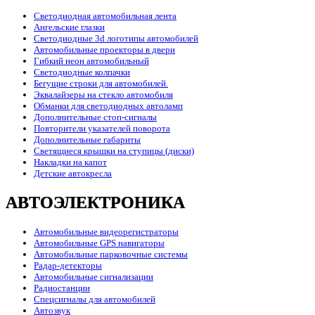
Светодиодная автомобильная лента
Ангельские глазки
Светодиодные 3d логотипы автомобилей
Автомобильные проекторы в двери
Гибкий неон автомобильный
Светодиодные колпачки
Бегущие строки для автомобилей.
Эквалайзеры на стекло автомобиля
Обманки для светодиодных автоламп
Дополнительные стоп-сигналы
Повторители указателей поворота
Дополнительные габариты
Светящиеся крышки на ступицы (диски)
Накладки на капот
Детские автокресла
АВТОЭЛЕКТРОНИКА
Автомобильные видеорегистраторы
Автомобильные GPS навигаторы
Автомобильные парковочные системы
Радар-детекторы
Автомобильные сигнализации
Радиостанции
Спецсигналы для автомобилей
Автозвук