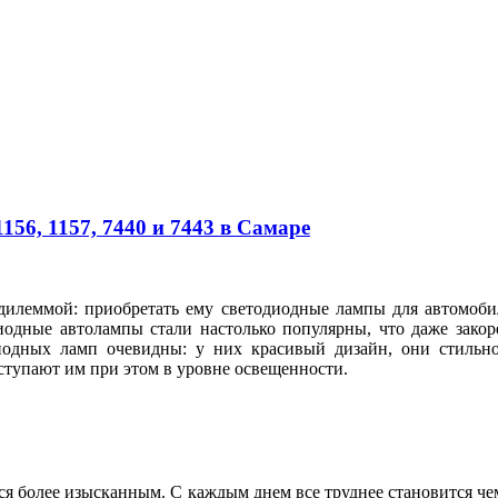
56, 1157, 7440 и 7443 в Самаре
 дилеммой: приобретать ему светодиодные лампы для автомоб
иодные автолампы стали настолько популярны, что даже зако
иодных ламп очевидны: у них красивый дизайн, они стильно
ступают им при этом в уровне освещенности.
я более изысканным. С каждым днем все труднее становится ч