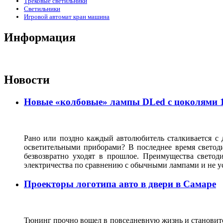
Трековые светильники
Светильники
Игровой автомат кран машина
Информация
Новости
Новые «колбовые» лампы DLed с цоколями 11
Рано или поздно каждый автолюбитель сталкивается с
осветительными приборами? В последнее время светод
безвозвратно уходят в прошлое. Преимущества светод
электричества по сравнению с обычными лампами и не у
Проекторы логотипа авто в двери в Самаре
Тюнинг прочно вошел в повседневную жизнь и становитс